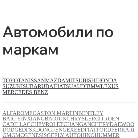
Автомобили по
маркам
TOYOTA
NISSAN
MAZDA
MITSUBISHI
HONDA
SUZUKI
SUBARU
DAIHATSU
AUDI
BMW
LEXUS
MERCEDES BENZ
ALFAROMEO
ASTON MARTIN
BENTLEY
BAIC YINXIANG
BAOJUN
CHRYSLER
CITROEN
CADILLAC
CHEVROLET
CHANGAN
CHERY
DAEWOO
DODGE
DFSK
DONGFENG
EXEED
FIAT
FORD
FERRARI
GM
GMC
GENESIS
GEELY AUTO
HINO
HUMMER