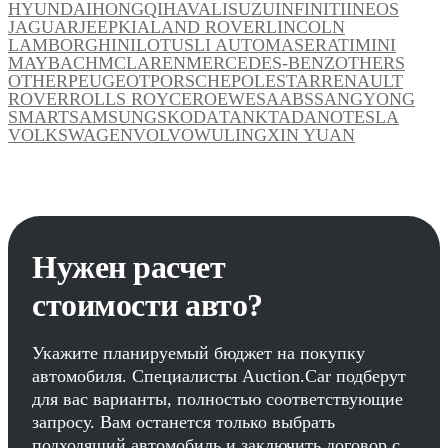
HYUNDAI
HONGQI
HAVAL
ISUZU
INFINITI
INEOS
JAGUAR
JEEP
KIA
LAND ROVER
LINCOLN
LAMBORGHINI
LOTUS
LI AUTO
MASERATI
MINI
MAYBACH
MCLAREN
MERCEDES-BENZ
OTHERS
OTHER
PEUGEOT
PORSCHE
POLESTAR
RENAULT
ROVER
ROLLS ROYCE
ROEWE
SAAB
SSANGYONG
SMART
SAMSUNG
SKODA
TANK
TADANO
TESLA
VOLKSWAGEN
VOLVO
WULING
XIN YUAN
Нужен расчет
стоимости авто?
Укажите планируемый бюджет на покупку
автомобиля. Специалисты Auction.Car подберут
для вас варианты, полностью соответствующие
запросу. Вам останется только выбрать
подходящий автомобиль и заключить договор с