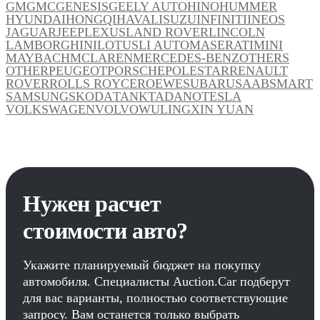
GM
GMC
GENESIS
GEELY AUTO
HINO
HUMMER
HYUNDAI
HONGQI
HAVAL
ISUZU
INFINITI
INEOS
JAGUAR
JEEP
LEXUS
LAND ROVER
LINCOLN
LAMBORGHINI
LOTUS
LI AUTO
MASERATI
MINI
MAYBACH
MCLAREN
MERCEDES-BENZ
OTHERS
OTHER
PEUGEOT
PORSCHE
POLESTAR
RENAULT
ROVER
ROLLS ROYCE
ROEWE
SUBARU
SAAB
SMART
SAMSUNG
SKODA
TANK
TADANO
TESLA
VOLKSWAGEN
VOLVO
WULING
XIN YUAN
Нужен расчет
стоимости авто?
Укажите планируемый бюджет на покупку
автомобиля. Специалисты Auction.Car подберут
для вас варианты, полностью соответствующие
запросу. Вам останется только выбрать