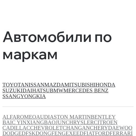
Автомобили по
маркам
TOYOTA
NISSAN
MAZDA
MITSUBISHI
HONDA
SUZUKI
DAIHATSU
BMW
MERCEDES BENZ
SSANGYONG
KIA
ALFAROMEO
AUDI
ASTON MARTIN
BENTLEY
BAIC YINXIANG
BAOJUN
CHRYSLER
CITROEN
CADILLAC
CHEVROLET
CHANGAN
CHERY
DAEWOO
DODGE
DFSK
DONGFENG
EXEED
FIAT
FORD
FERRARI