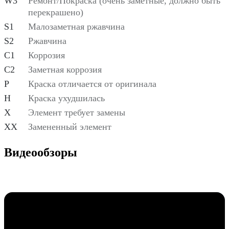
W3
Ремонт/Покраска (очень заметные, должно быть
перекрашено)
S1
Малозаметная ржавчина
S2
Ржавчина
C1
Коррозия
C2
Заметная коррозия
P
Краска отличается от оригинала
H
Краска ухудшилась
X
Элемент требует замены
XX
Замененный элемент
Видеообзоры