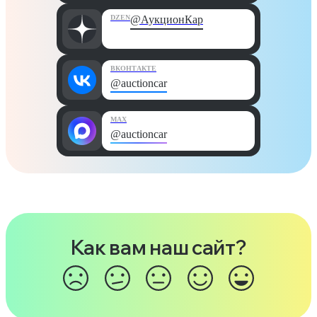
DZEN
@АукционКар
ВКОНТАКТЕ
@auctioncar
MAX
@auctioncar
Как вам наш сайт?