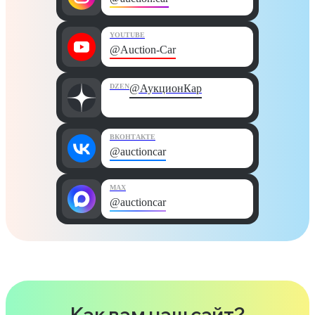
YOUTUBE
@Auction-Car
DZEN
@АукционКар
ВКОНТАКТЕ
@auctioncar
MAX
@auctioncar
Как вам наш сайт?