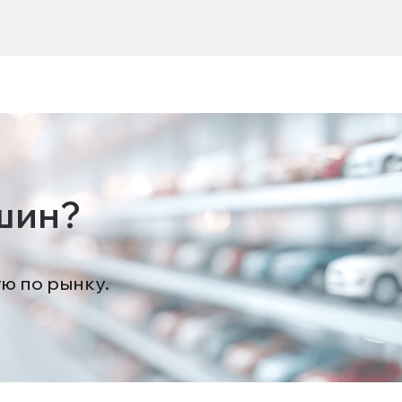
шин?
ую по рынку.