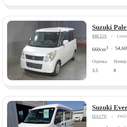
Suzuki Pale
MK21S
Limit
3
54,60
660cm
Оценка
Номер
3.5
8
Suzuki Ever
DA17V
4WD