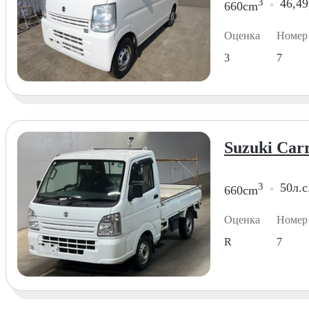
3
46,49
660cm
Оценка
Номер
3
7
Suzuki Carr
3
50л.с
660cm
Оценка
Номер
R
7