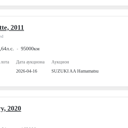
tte, 2011
ed
,64л.с.
95000км
 лота
Дата аукциона
Аукцион
2026-04-16
SUZUKI AA Hamamatsu
y, 2020