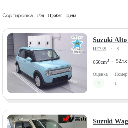
Сортировка
Год
Пробег
Цена
Suzuki Alto
HE33S
S
3
52л.с
660cm
Оценка
Номер
4
1
Suzuki Wag