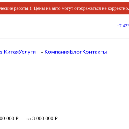
ческие работы!!! Цены на авто могут отображаться не корректно
+7 423
з Китая
Услуги
Компания
Блог
Контакты
000 000 Р
за 3 000 000 Р