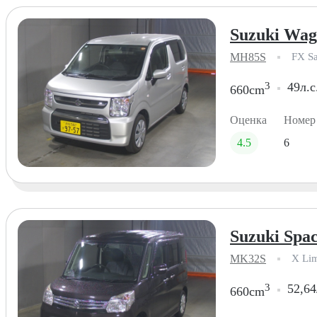
Suzuki Wag
MH85S
FX Sa
3
49л.с
660cm
Оценка
Номер
4.5
6
Suzuki Spac
MK32S
X Lim
3
52,64
660cm