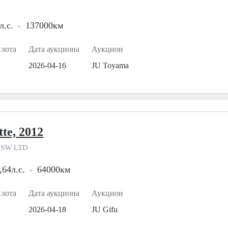
л.с.
137000км
 лота
Дата аукциона
Аукцион
2026-04-16
JU Toyama
tte, 2012
 SW LTD
,64л.с.
64000км
 лота
Дата аукциона
Аукцион
2026-04-18
JU Gifu