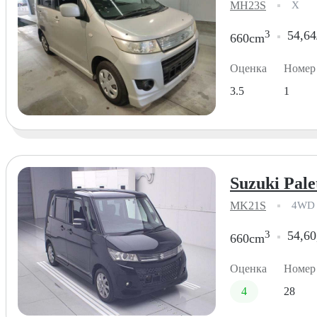
MH23S
X
3
54,64
660cm
Оценка
Номер
3.5
1
Suzuki Pale
MK21S
4WD
3
54,60
660cm
Оценка
Номер
4
28