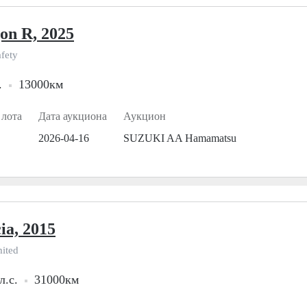
on R, 2025
fety
.
13000км
 лота
Дата аукциона
Аукцион
2026-04-16
SUZUKI AA Hamamatsu
ia, 2015
ited
л.с.
31000км