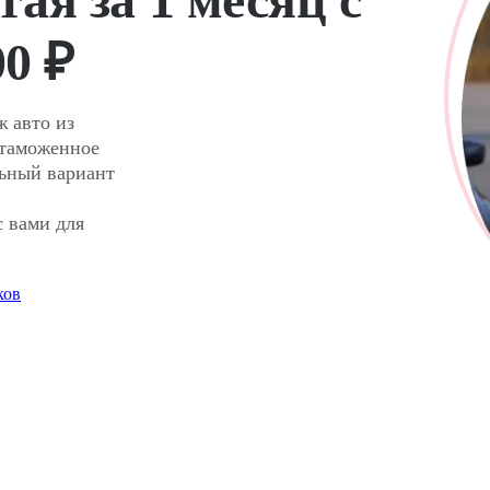
00 ₽
ж авто из
 таможенное
льный вариант
 вами для
ков