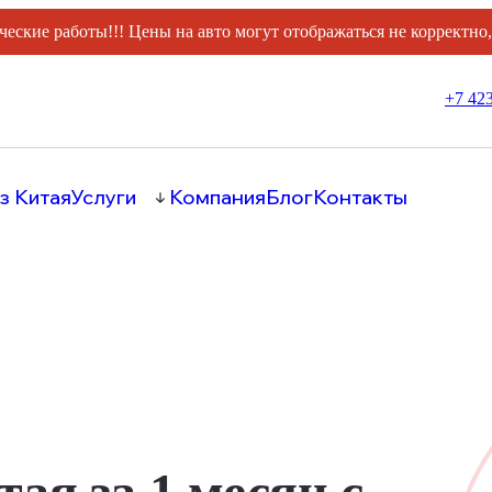
ческие работы!!! Цены на авто могут отображаться не корректно
+7 423
з Китая
Услуги
Компания
Блог
Контакты
тая за 1 месяц с