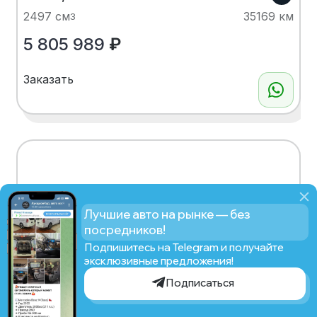
2497 см
35169 км
3
5 805 989
₽
Заказать
Лучшие авто на рынке — без
посредников!
Подпишитесь на Telegram и получайте
эксклюзивные предложения!
Подписаться
Рассчитать стоимость