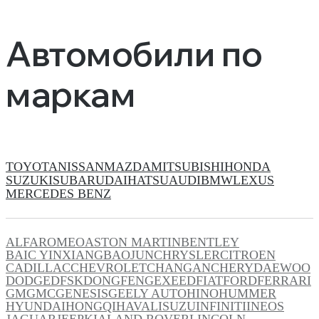
Автомобили по
маркам
TOYOTA
NISSAN
MAZDA
MITSUBISHI
HONDA
SUZUKI
SUBARU
DAIHATSU
AUDI
BMW
LEXUS
MERCEDES BENZ
ALFAROMEO
ASTON MARTIN
BENTLEY
BAIC YINXIANG
BAOJUN
CHRYSLER
CITROEN
CADILLAC
CHEVROLET
CHANGAN
CHERY
DAEWOO
DODGE
DFSK
DONGFENG
EXEED
FIAT
FORD
FERRARI
GM
GMC
GENESIS
GEELY AUTO
HINO
HUMMER
HYUNDAI
HONGQI
HAVAL
ISUZU
INFINITI
INEOS
JAGUAR
JEEP
KIA
LAND ROVER
LINCOLN