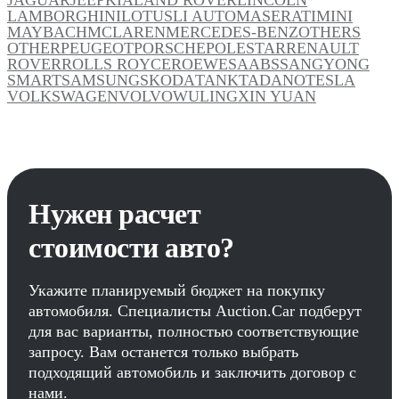
LAMBORGHINI
LOTUS
LI AUTO
MASERATI
MINI
MAYBACH
MCLAREN
MERCEDES-BENZ
OTHERS
OTHER
PEUGEOT
PORSCHE
POLESTAR
RENAULT
ROVER
ROLLS ROYCE
ROEWE
SAAB
SSANGYONG
SMART
SAMSUNG
SKODA
TANK
TADANO
TESLA
VOLKSWAGEN
VOLVO
WULING
XIN YUAN
Нужен расчет
стоимости авто?
Укажите планируемый бюджет на покупку
автомобиля. Специалисты Auction.Car подберут
для вас варианты, полностью соответствующие
запросу. Вам останется только выбрать
подходящий автомобиль и заключить договор с
нами.