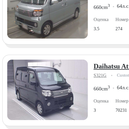
3
64л.с
660cm
Оценка
Номер
3.5
274
Daihatsu At
S321G
Custo
3
64л.с
660cm
Оценка
Номер
3
70231