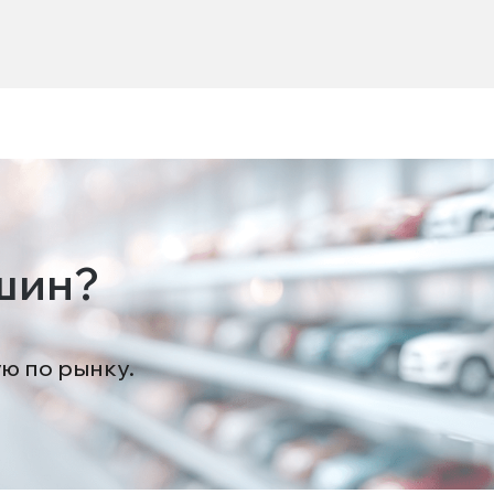
шин?
ую по рынку.