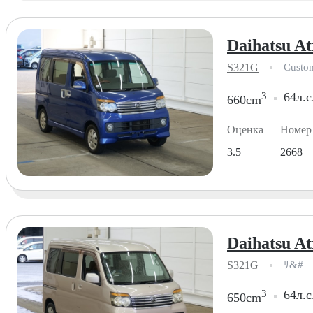
Daihatsu At
S321G
Custo
3
64л.с
660cm
Оценка
Номер
3.5
2668
Daihatsu At
S321G
ﾘ&#
3
64л.с
650cm