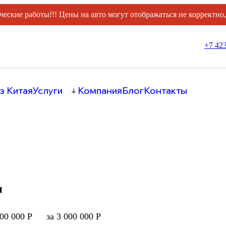
ческие работы!!! Цены на авто могут отображаться не корректно
+7 423
з Китая
Услуги
Компания
Блог
Контакты
и
000 000 Р
за 3 000 000 Р