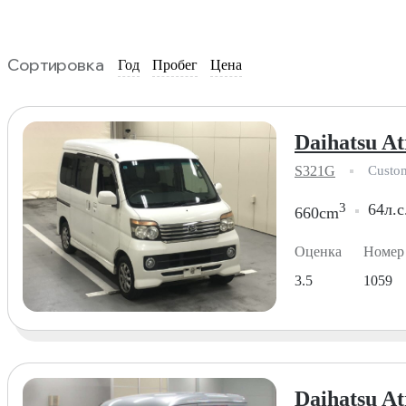
Сортировка
Год
Пробег
Цена
Daihatsu At
S321G
Custo
3
64л.с
660cm
Оценка
Номер
3.5
1059
Daihatsu At