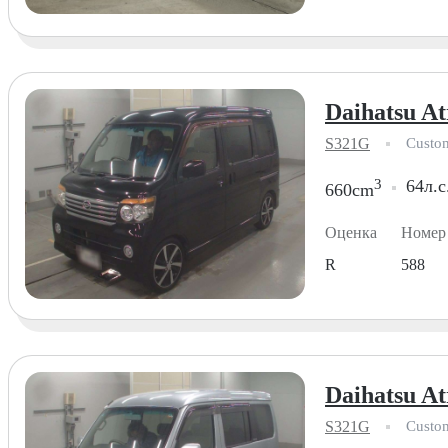
Daihatsu At
S321G
Custo
3
64л.с
660cm
Оценка
Номер
R
588
Daihatsu At
S321G
Custo