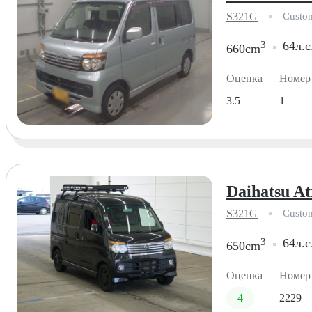
S321G
Custo
3
64л.с
660cm
Оценка
Номер
3.5
1
Daihatsu At
S321G
Custo
3
64л.с
650cm
Оценка
Номер
4
2229