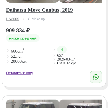
Daihatsu Move Canbus, 2019
LA800S
G Make up
909 834
₽
ниже средней
4
3
660cm
657
52л.с.
2026-03-17
20000км
CAA Tokyo
Оставить заявку