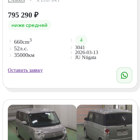
LA800S
X LTD SA I
795 290
₽
ниже средней
4
3
660cm
3041
52л.с.
2026-03-13
35000км
JU Niigata
Оставить заявку