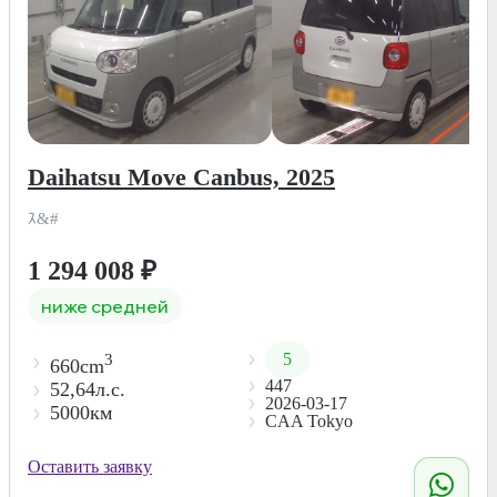
Daihatsu Move Canbus, 2025
ｽ&#
1 294 008
₽
ниже средней
5
3
660cm
447
52,64л.с.
2026-03-17
5000км
CAA Tokyo
Оставить заявку