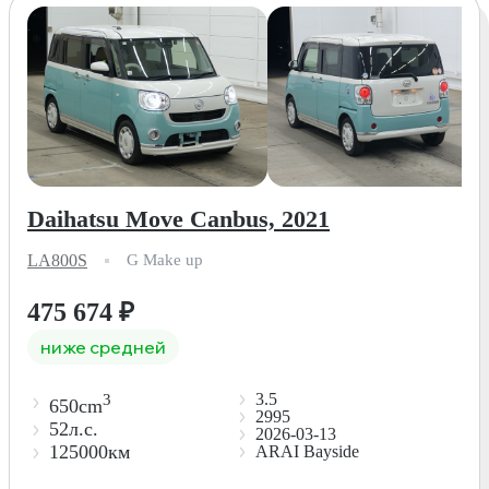
Daihatsu Move Canbus, 2021
LA800S
G Make up
475 674
₽
ниже средней
3.5
3
650cm
2995
52л.с.
2026-03-13
125000км
ARAI Bayside