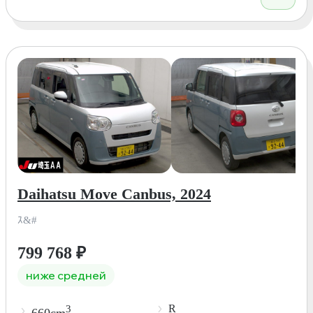
Daihatsu Move Canbus, 2024
ｽ&#
799 768
₽
ниже средней
R
3
660cm