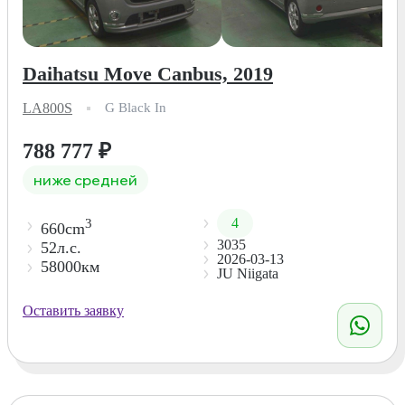
Daihatsu Move Canbus, 2019
LA800S
G Black In
788 777
₽
ниже средней
4
3
660cm
3035
52л.с.
2026-03-13
58000км
JU Niigata
Оставить заявку