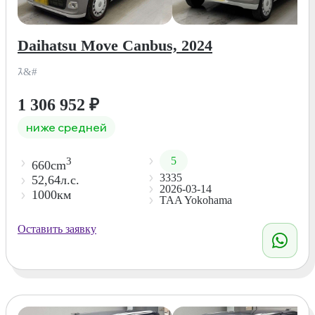
Daihatsu Move Canbus, 2024
ｽ&#
1 306 952
₽
ниже средней
5
3
660cm
3335
52,64л.с.
2026-03-14
1000км
TAA Yokohama
Оставить заявку