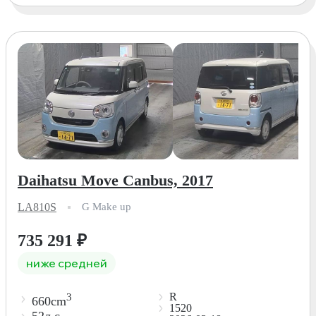
Daihatsu Move Canbus, 2017
LA810S
G Make up
735 291
₽
ниже средней
R
3
660cm
1520
52л.с.