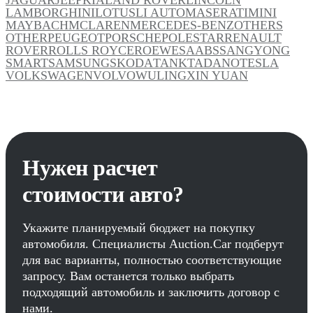
LAMBORGHINI
LOTUS
LI AUTO
MASERATI
MINI
MAYBACH
MCLAREN
MERCEDES-BENZ
OTHERS
OTHER
PEUGEOT
PORSCHE
POLESTAR
RENAULT
ROVER
ROLLS ROYCE
ROEWE
SAAB
SSANGYONG
SMART
SAMSUNG
SKODA
TANK
TADANO
TESLA
VOLKSWAGEN
VOLVO
WULING
XIN YUAN
Нужен расчет
стоимости авто?
Укажите планируемый бюджет на покупку
автомобиля. Специалисты Auction.Car подберут
для вас варианты, полностью соответствующие
запросу. Вам останется только выбрать
подходящий автомобиль и заключить договор с
нами.