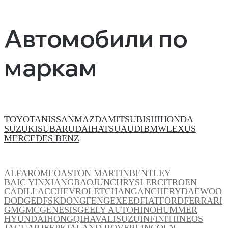
Автомобили по
маркам
TOYOTA
NISSAN
MAZDA
MITSUBISHI
HONDA
SUZUKI
SUBARU
DAIHATSU
AUDI
BMW
LEXUS
MERCEDES BENZ
ALFAROMEO
ASTON MARTIN
BENTLEY
BAIC YINXIANG
BAOJUN
CHRYSLER
CITROEN
CADILLAC
CHEVROLET
CHANGAN
CHERY
DAEWOO
DODGE
DFSK
DONGFENG
EXEED
FIAT
FORD
FERRARI
GM
GMC
GENESIS
GEELY AUTO
HINO
HUMMER
HYUNDAI
HONGQI
HAVAL
ISUZU
INFINITI
INEOS
JAGUAR
JEEP
KIA
LAND ROVER
LINCOLN