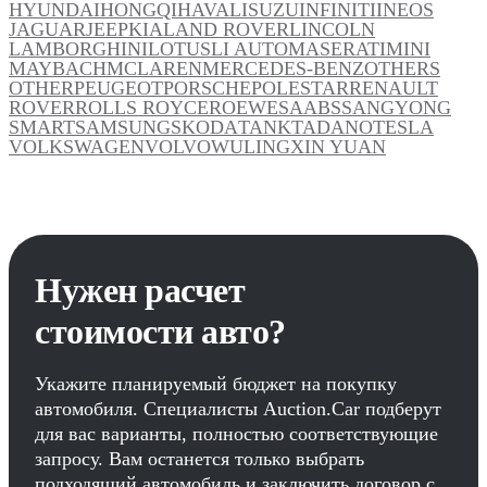
HYUNDAI
HONGQI
HAVAL
ISUZU
INFINITI
INEOS
JAGUAR
JEEP
KIA
LAND ROVER
LINCOLN
LAMBORGHINI
LOTUS
LI AUTO
MASERATI
MINI
MAYBACH
MCLAREN
MERCEDES-BENZ
OTHERS
OTHER
PEUGEOT
PORSCHE
POLESTAR
RENAULT
ROVER
ROLLS ROYCE
ROEWE
SAAB
SSANGYONG
SMART
SAMSUNG
SKODA
TANK
TADANO
TESLA
VOLKSWAGEN
VOLVO
WULING
XIN YUAN
Нужен расчет
стоимости авто?
Укажите планируемый бюджет на покупку
автомобиля. Специалисты Auction.Car подберут
для вас варианты, полностью соответствующие
запросу. Вам останется только выбрать
подходящий автомобиль и заключить договор с