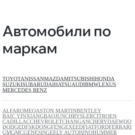
Автомобили по
маркам
TOYOTA
NISSAN
MAZDA
MITSUBISHI
HONDA
SUZUKI
SUBARU
DAIHATSU
AUDI
BMW
LEXUS
MERCEDES BENZ
ALFAROMEO
ASTON MARTIN
BENTLEY
BAIC YINXIANG
BAOJUN
CHRYSLER
CITROEN
CADILLAC
CHEVROLET
CHANGAN
CHERY
DAEWOO
DODGE
DFSK
DONGFENG
EXEED
FIAT
FORD
FERRARI
GM
GMC
GENESIS
GEELY AUTO
HINO
HUMMER