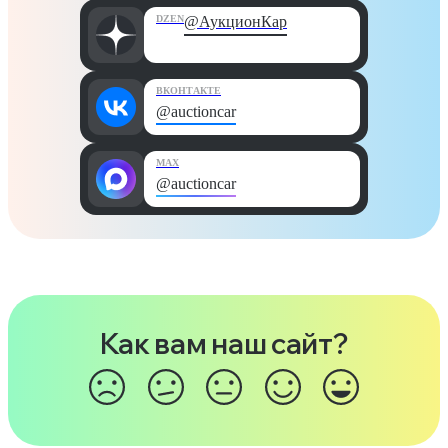
DZEN
@АукционКар
ВКОНТАКТЕ
@auctioncar
MAX
@auctioncar
Как вам наш сайт?