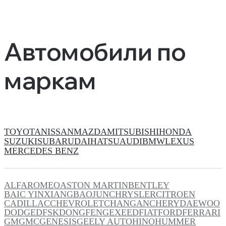
Автомобили по
маркам
TOYOTA
NISSAN
MAZDA
MITSUBISHI
HONDA
SUZUKI
SUBARU
DAIHATSU
AUDI
BMW
LEXUS
MERCEDES BENZ
ALFAROMEO
ASTON MARTIN
BENTLEY
BAIC YINXIANG
BAOJUN
CHRYSLER
CITROEN
CADILLAC
CHEVROLET
CHANGAN
CHERY
DAEWOO
DODGE
DFSK
DONGFENG
EXEED
FIAT
FORD
FERRARI
GM
GMC
GENESIS
GEELY AUTO
HINO
HUMMER