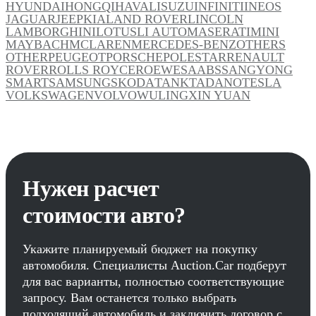
HYUNDAI
HONGQI
HAVAL
ISUZU
INFINITI
INEOS
JAGUAR
JEEP
KIA
LAND ROVER
LINCOLN
LAMBORGHINI
LOTUS
LI AUTO
MASERATI
MINI
MAYBACH
MCLAREN
MERCEDES-BENZ
OTHERS
OTHER
PEUGEOT
PORSCHE
POLESTAR
RENAULT
ROVER
ROLLS ROYCE
ROEWE
SAAB
SSANGYONG
SMART
SAMSUNG
SKODA
TANK
TADANO
TESLA
VOLKSWAGEN
VOLVO
WULING
XIN YUAN
Нужен расчет
стоимости авто?
Укажите планируемый бюджет на покупку
автомобиля. Специалисты Auction.Car подберут
для вас варианты, полностью соответствующие
запросу. Вам останется только выбрать
подходящий автомобиль и заключить договор с