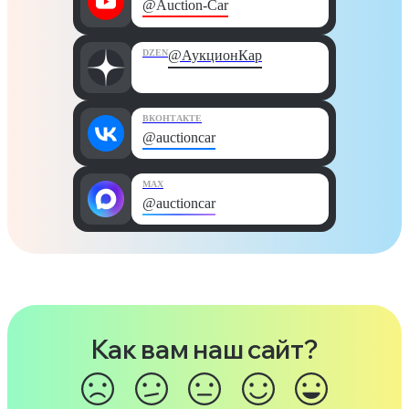
@Auction-Car
DZEN
@АукционКар
ВКОНТАКТЕ
@auctioncar
MAX
@auctioncar
Как вам наш сайт?