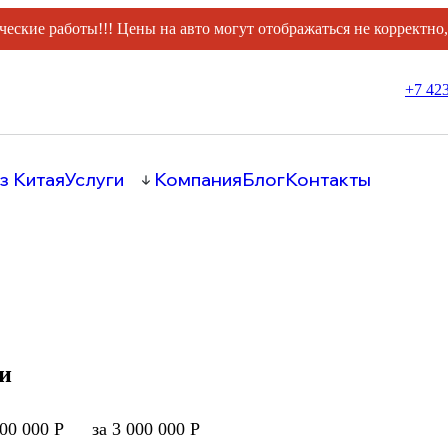
ческие работы!!! Цены на авто могут отображаться не корректно
+7 423
з Китая
Услуги
Компания
Блог
Контакты
ии
000 000 Р
за 3 000 000 Р