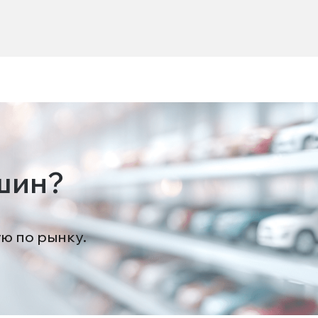
шин?
ую по рынку.