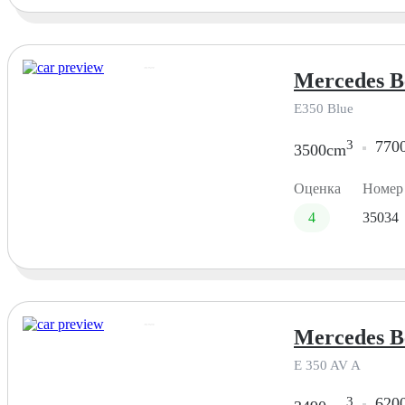
Mercedes Be
E350 Blue
3
770
3500cm
Оценка
Номер
4
35034
Mercedes Be
E 350 AV A
3
620