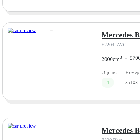
Mercedes Be
E220d_AVG_
3
570
2000cm
Оценка
Номер
4
35108
Mercedes Be
E300 Blue