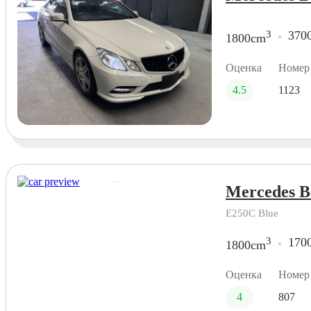
3
370
1800cm
Оценка
Номер
4.5
1123
Mercedes Be
E250C Blue
3
170
1800cm
Оценка
Номер
4
807