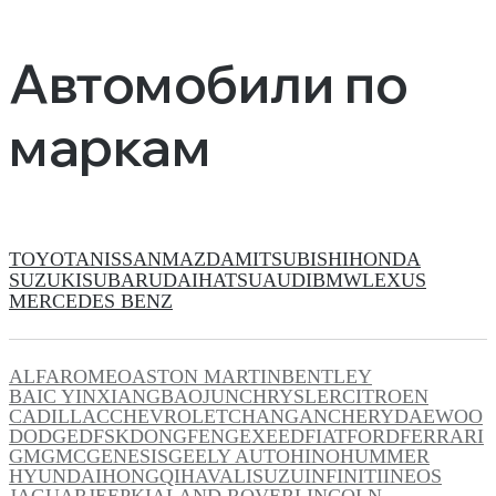
Автомобили по
маркам
TOYOTA
NISSAN
MAZDA
MITSUBISHI
HONDA
SUZUKI
SUBARU
DAIHATSU
AUDI
BMW
LEXUS
MERCEDES BENZ
ALFAROMEO
ASTON MARTIN
BENTLEY
BAIC YINXIANG
BAOJUN
CHRYSLER
CITROEN
CADILLAC
CHEVROLET
CHANGAN
CHERY
DAEWOO
DODGE
DFSK
DONGFENG
EXEED
FIAT
FORD
FERRARI
GM
GMC
GENESIS
GEELY AUTO
HINO
HUMMER
HYUNDAI
HONGQI
HAVAL
ISUZU
INFINITI
INEOS
JAGUAR
JEEP
KIA
LAND ROVER
LINCOLN