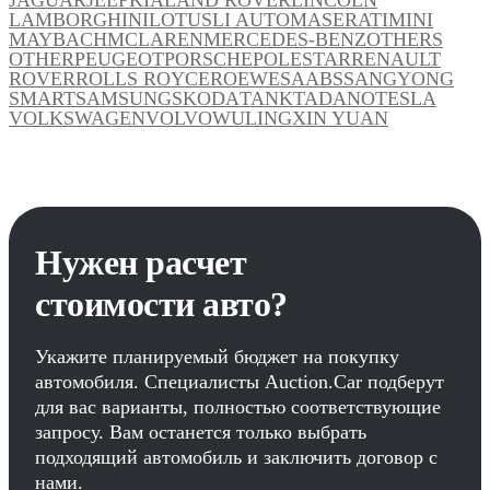
LAMBORGHINI
LOTUS
LI AUTO
MASERATI
MINI
MAYBACH
MCLAREN
MERCEDES-BENZ
OTHERS
OTHER
PEUGEOT
PORSCHE
POLESTAR
RENAULT
ROVER
ROLLS ROYCE
ROEWE
SAAB
SSANGYONG
SMART
SAMSUNG
SKODA
TANK
TADANO
TESLA
VOLKSWAGEN
VOLVO
WULING
XIN YUAN
Нужен расчет
стоимости авто?
Укажите планируемый бюджет на покупку
автомобиля. Специалисты Auction.Car подберут
для вас варианты, полностью соответствующие
запросу. Вам останется только выбрать
подходящий автомобиль и заключить договор с
нами.