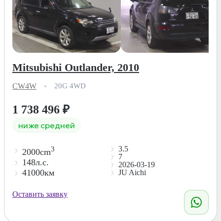
Mitsubishi Outlander, 2010
CW4W
20G 4WD
1 738 496
₽
ниже средней
3.5
3
2000cm
7
148л.с.
2026-03-19
41000км
JU Aichi
Оставить заявку