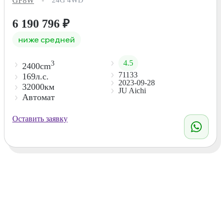
GF8W
24G 4WD
6 190 796
₽
ниже средней
4.5
3
2400cm
71133
169л.с.
2023-09-28
32000км
JU Aichi
Автомат
Оставить заявку