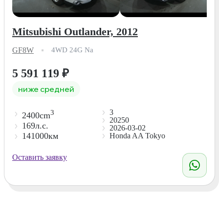
Mitsubishi Outlander, 2012
GF8W
4WD 24G Na
5 591 119
₽
ниже средней
3
3
2400cm
20250
169л.с.
2026-03-02
141000км
Honda AA Tokyo
Оставить заявку