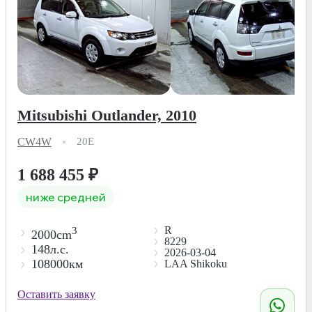
Mitsubishi Outlander, 2010
CW4W
20E
1 688 455
₽
ниже средней
R
3
2000cm
8229
148л.с.
2026-03-04
108000км
LAA Shikoku
Оставить заявку