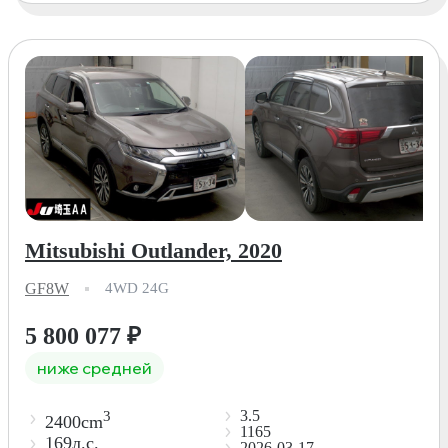
Mitsubishi Outlander, 2020
GF8W
4WD 24G
5 800 077
₽
ниже средней
3.5
3
2400cm
1165
169л.с.
2026-03-17