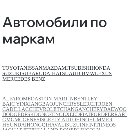
Автомобили по
маркам
TOYOTA
NISSAN
MAZDA
MITSUBISHI
HONDA
SUZUKI
SUBARU
DAIHATSU
AUDI
BMW
LEXUS
MERCEDES BENZ
ALFAROMEO
ASTON MARTIN
BENTLEY
BAIC YINXIANG
BAOJUN
CHRYSLER
CITROEN
CADILLAC
CHEVROLET
CHANGAN
CHERY
DAEWOO
DODGE
DFSK
DONGFENG
EXEED
FIAT
FORD
FERRARI
GM
GMC
GENESIS
GEELY AUTO
HINO
HUMMER
HYUNDAI
HONGQI
HAVAL
ISUZU
INFINITI
INEOS
JAGUAR
JEEP
KIA
LAND ROVER
LINCOLN