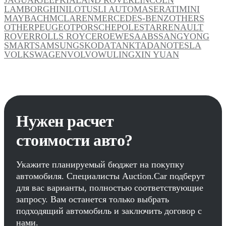
LAMBORGHINI
LOTUS
LI AUTO
MASERATI
MINI
MAYBACH
MCLAREN
MERCEDES-BENZ
OTHERS
OTHER
PEUGEOT
PORSCHE
POLESTAR
RENAULT
ROVER
ROLLS ROYCE
ROEWE
SAAB
SSANGYONG
SMART
SAMSUNG
SKODA
TANK
TADANO
TESLA
VOLKSWAGEN
VOLVO
WULING
XIN YUAN
Нужен расчет
стоимости авто?
Укажите планируемый бюджет на покупку
автомобиля. Специалисты Auction.Car подберут
для вас варианты, полностью соответствующие
запросу. Вам останется только выбрать
подходящий автомобиль и заключить договор с
нами.