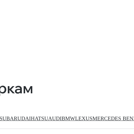
аркам
SUBARU
DAIHATSU
AUDI
BMW
LEXUS
MERCEDES BEN