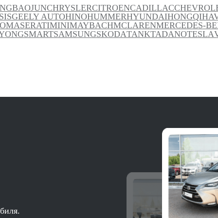
ANG
BAOJUN
CHRYSLER
CITROEN
CADILLAC
CHEVROL
SIS
GEELY AUTO
HINO
HUMMER
HYUNDAI
HONGQI
HA
TO
MASERATI
MINI
MAYBACH
MCLAREN
MERCEDES-BE
YONG
SMART
SAMSUNG
SKODA
TANK
TADANO
TESLA
биля.