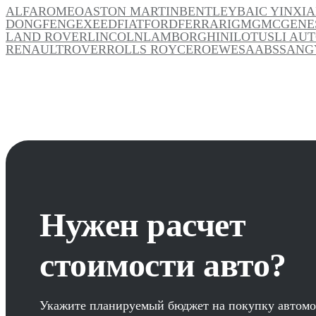
ALFAROMEO
ASTON MARTIN
BENTLEY
BAIC YINXI
DONGFENG
EXEED
FIAT
FORD
FERRARI
GM
GMC
GENE
LAND ROVER
LINCOLN
LAMBORGHINI
LOTUS
LI AU
RENAULT
ROVER
ROLLS ROYCE
ROEWE
SAAB
SSANG
Нужен расчет
стоимости авто?
Укажите планируемый бюджет на покупку автомо