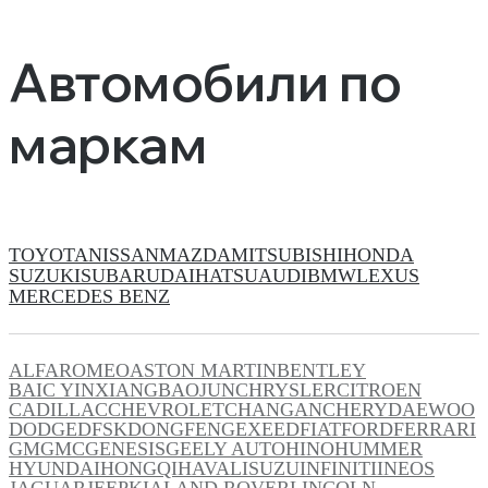
Автомобили по
маркам
TOYOTA
NISSAN
MAZDA
MITSUBISHI
HONDA
SUZUKI
SUBARU
DAIHATSU
AUDI
BMW
LEXUS
MERCEDES BENZ
ALFAROMEO
ASTON MARTIN
BENTLEY
BAIC YINXIANG
BAOJUN
CHRYSLER
CITROEN
CADILLAC
CHEVROLET
CHANGAN
CHERY
DAEWOO
DODGE
DFSK
DONGFENG
EXEED
FIAT
FORD
FERRARI
GM
GMC
GENESIS
GEELY AUTO
HINO
HUMMER
HYUNDAI
HONGQI
HAVAL
ISUZU
INFINITI
INEOS
JAGUAR
JEEP
KIA
LAND ROVER
LINCOLN