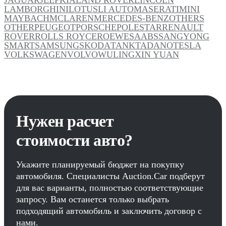
LAMBORGHINI
LOTUS
LI AUTO
MASERATI
MINI
MAYBACH
MCLAREN
MERCEDES-BENZ
OTHERS
OTHER
PEUGEOT
PORSCHE
POLESTAR
RENAULT
ROVER
ROLLS ROYCE
ROEWE
SAAB
SSANGYONG
SMART
SAMSUNG
SKODA
TANK
TADANO
TESLA
VOLKSWAGEN
VOLVO
WULING
XIN YUAN
Нужен расчет
стоимости авто?
Укажите планируемый бюджет на покупку
автомобиля. Специалисты Auction.Car подберут
для вас варианты, полностью соответствующие
запросу. Вам останется только выбрать
подходящий автомобиль и заключить договор с
нами.