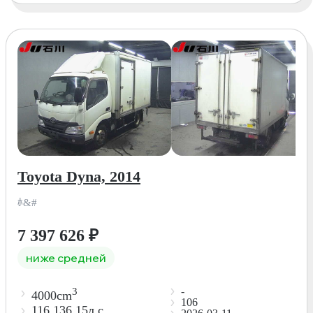
Toyota Dyna, 2014
ﾎ&#
7 397 626
₽
ниже средней
-
3
4000cm
106
116,136,15л.с.