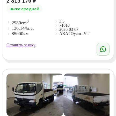
2 815 170
₽
ниже средней
3.5
3
2980cm
71013
136,144л.с.
2026-03-07
85000км
ARAI Oyama VT
Оставить заявку