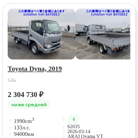
Toyota Dyna, 2019
Gila
2 304 730
₽
ниже средней
4
3
1990cm
62035
133л.с.
2026-03-14
94000км
ARAI Oyama VT