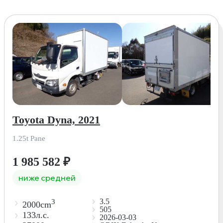
Toyota Dyna, 2021
1.25t Pane
1 985 582
₽
ниже средней
3.5
3
2000cm
505
133л.с.
2026-03-03