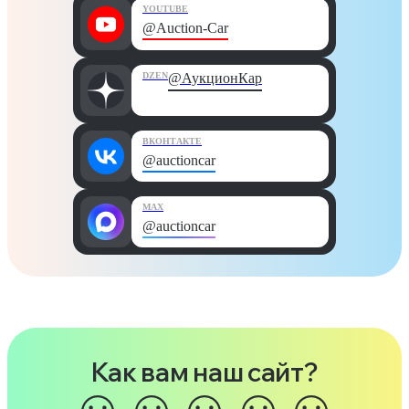
YOUTUBE
@Auction-Car
DZEN
@АукционКар
ВКОНТАКТЕ
@auctioncar
MAX
@auctioncar
Как вам наш сайт?