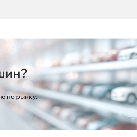
шин?
ую по рынку.