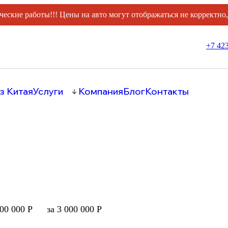
ческие работы!!! Цены на авто могут отображаться не корректно
+7 423
з Китая
Услуги
Компания
Блог
Контакты
000 000 Р
за 3 000 000 Р