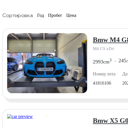
Сортировка
Год
Пробег
Цена
Bmw M4 G8
M4 CS xDri
3
245л
2993cm
Номер лота
Да
41816106
20
Bmw X5 G0