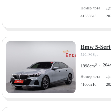
Номер лота
Да
41353643
20
Bmw 5-Seri
520i M Spo
3
204л
1998cm
Номер лота
Да
41606216
20