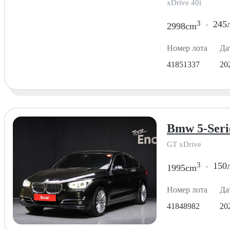
xDrive 40i
3
245л
2998cm
Номер лота
Да
41851337
20
Bmw 5-Serie
GT xDrive
3
150л
1995cm
Номер лота
Да
41848982
20