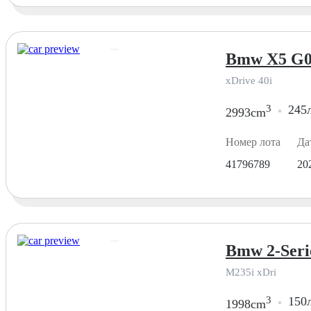
Bmw X5 G0
xDrive 40i
3
245л
2993cm
Номер лота
Да
41796789
20
Bmw 2-Seri
M235i xDri
3
150л
1998cm