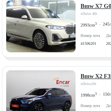
Bmw X7 G0
xDrive 40i
3
245л
2993cm
Номер лота
Да
41506201
20
Bmw X2 F39
xDrive20i
3
150л
1998cm
Номер лота
Да