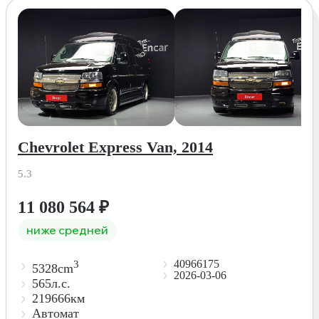
Chevrolet Express Van, 2014
5.3
11 080 564
₽
ниже средней
40966175
3
5328cm
2026-03-06
565л.с.
219666км
Автомат