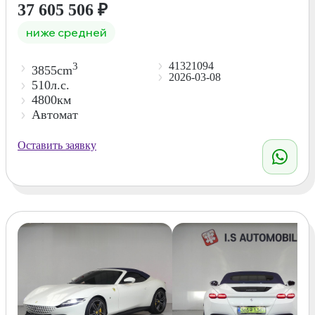
37 605 506
₽
ниже средней
41321094
3
3855cm
2026-03-08
510л.с.
4800км
Автомат
Оставить заявку