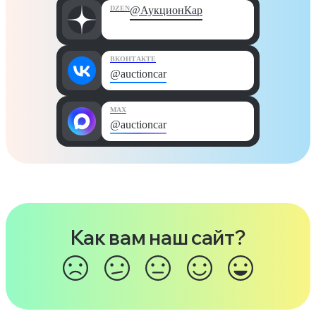
DZEN
@АукционКар
ВКОНТАКТЕ
@auctioncar
MAX
@auctioncar
Как вам наш сайт?