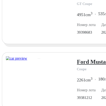
GT Coupe
3
535л
4951cm
Номер лота
Да
39398683
20
Ford Musta
Coupe
3
180л
2261cm
Номер лота
Да
39381212
20