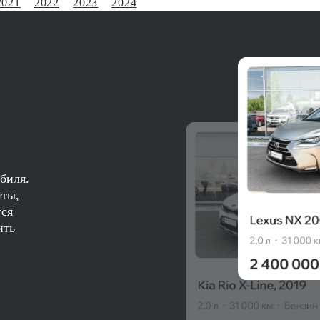
2021
2022
2023
2024
биля.
нты,
тся
ить