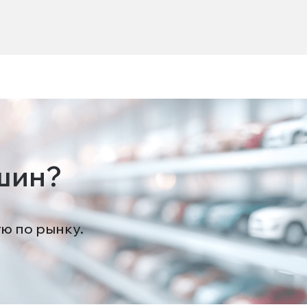
шин?
ую по рынку.