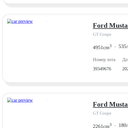
Ford Musta
GT Coupe
3
535л
4951cm
Номер лота
Да
39349676
20
Ford Musta
GT Coupe
3
180л
2261cm