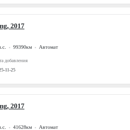
ng, 2017
.с.
99390км
Автомат
та добавления
25-11-25
ng, 2017
.с.
41628км
Автомат