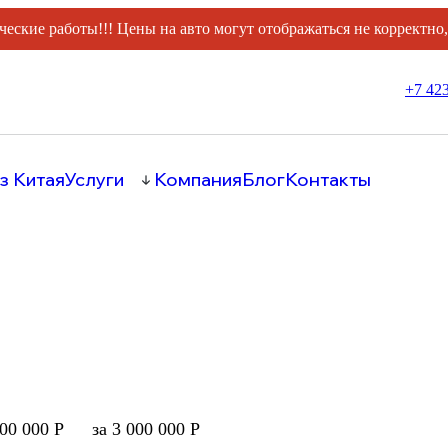
ческие работы!!! Цены на авто могут отображаться не корректно
+7 423
з Китая
Услуги
Компания
Блог
Контакты
000 000 Р
за 3 000 000 Р