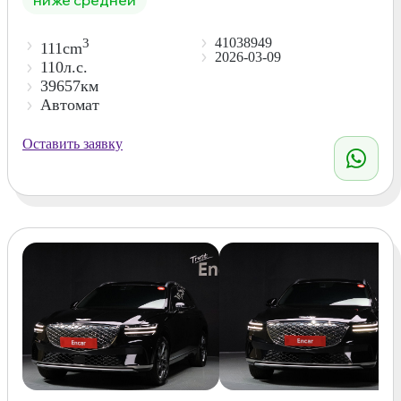
41038949
3
111cm
2026-03-09
110л.с.
39657км
Автомат
Оставить заявку