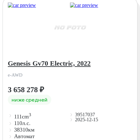
Genesis Gv70 Electric, 2022
e-AWD
3 658 278
₽
ниже средней
39517037
3
111cm
2025-12-15
110л.с.
38310км
Автомат