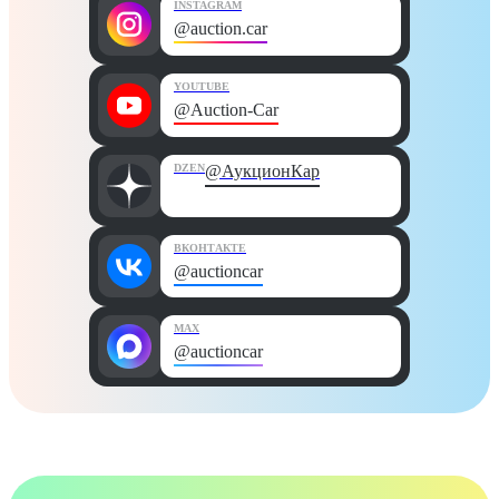
INSTAGRAM
@auction.car
YOUTUBE
@Auction-Car
DZEN
@АукционКар
ВКОНТАКТЕ
@auctioncar
MAX
@auctioncar