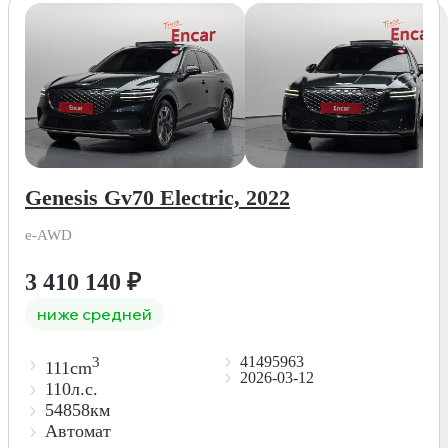
Genesis Gv70 Electric, 2022
e-AWD
3 410 140
₽
ниже средней
41495963
3
111cm
2026-03-12
110л.с.
54858км
Автомат