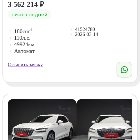
3 562 214
₽
ниже средней
41524780
3
180cm
2026-03-14
110л.с.
49924км
Автомат
Оставить заявку