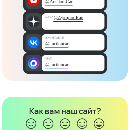
@Auction-Car
DZEN
@АукционКар
ВКОНТАКТЕ
@auctioncar
MAX
@auctioncar
Как вам наш сайт?