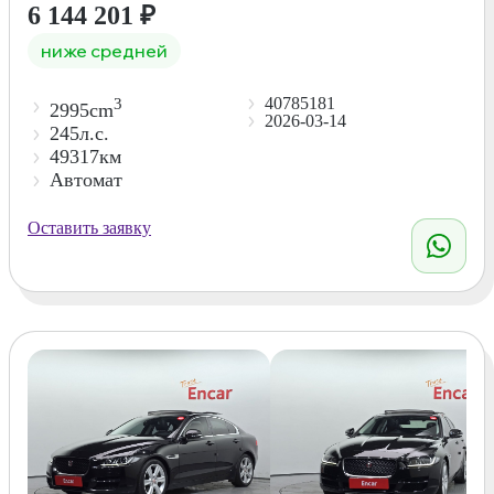
6 144 201
₽
ниже средней
40785181
3
2995cm
2026-03-14
245л.с.
49317км
Автомат
Оставить заявку