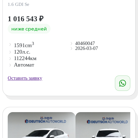
1.6 GDI Se
1 016 543
₽
ниже средней
40460047
3
1591cm
2026-03-07
120л.с.
112244км
Автомат
Оставить заявку