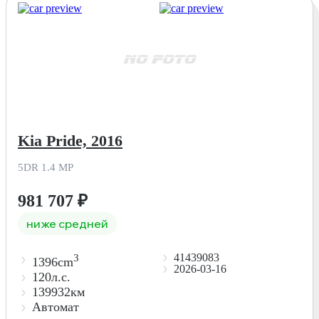
Kia Pride, 2016
5DR 1.4 MP
981 707
₽
ниже средней
41439083
3
1396cm
2026-03-16
120л.с.
139932км
Автомат