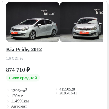
Kia Pride, 2012
1.6 GDI Se
874 710
₽
ниже средней
41550528
3
1396cm
2026-03-11
120л.с.
114991км
Автомат