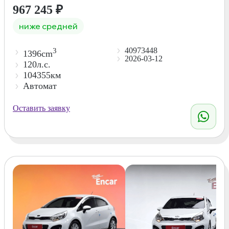
967 245
₽
ниже средней
40973448
3
1396cm
2026-03-12
120л.с.
104355км
Автомат
Оставить заявку