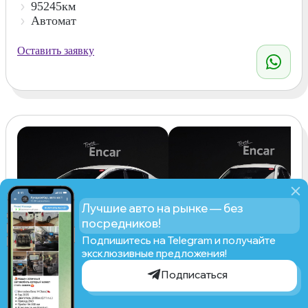
95245км
Автомат
Оставить заявку
Лучшие авто на рынке — без
посредников!
Подпишитесь на Telegram и получайте
эксклюзивные предложения!
Kia Pride, 2011
Подписаться
1.6 GDI Se
Рассчитать стоимость