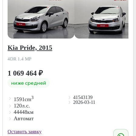
Kia Pride, 2015
4DR 1.4 MP
1 069 464
₽
ниже средней
41543139
3
1591cm
2026-03-11
120л.с.
44448км
Автомат
Оставить заявку