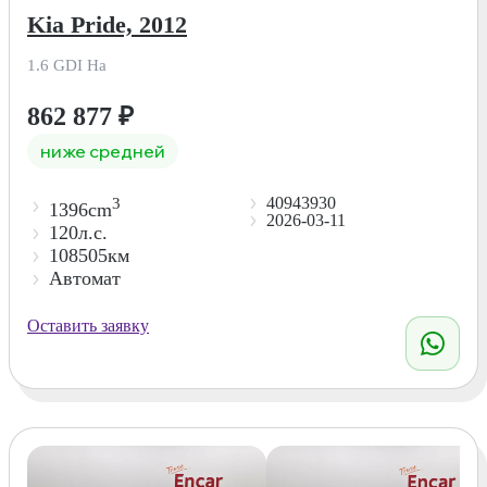
Kia Pride, 2012
1.6 GDI Ha
862 877
₽
ниже средней
40943930
3
1396cm
2026-03-11
120л.с.
108505км
Автомат
Оставить заявку