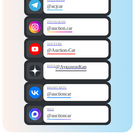
@acjcar
INSTAGRAM
@auction.car
YOUTUBE
@Auction-Car
DZEN
@АукционКар
ВКОНТАКТЕ
@auctioncar
MAX
@auctioncar