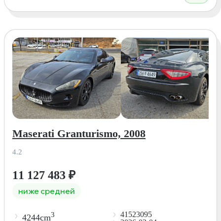
Maserati Granturismo, 2008
4.2
11 127 483
₽
ниже средней
41523095
3
4244cm