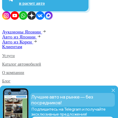
и расчет авто
Аукционы Японии
Авто из Японии
Авто из Кореи
Клиентам
Услуги
Каталог автомобилей
О компании
Блог
Аукционы PRO
Лучшие авто на рынке — без
Статистика PRO
посредников!
Подпишитесь на Telegram и получайте
эксклюзивные предложения!