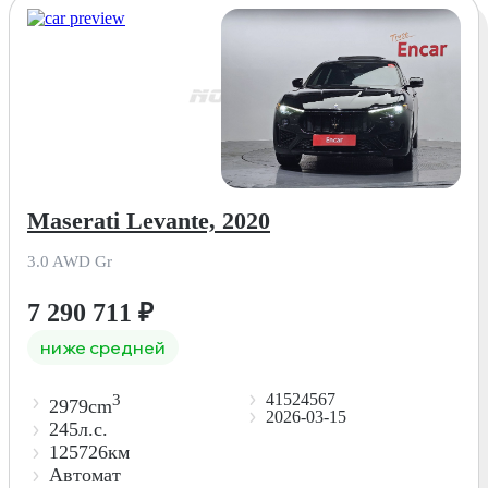
Maserati Levante, 2020
3.0 AWD Gr
7 290 711
₽
ниже средней
41524567
3
2979cm
2026-03-15
245л.с.
125726км
Автомат