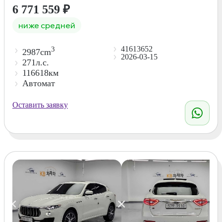
6 771 559
₽
ниже средней
41613652
3
2987cm
2026-03-15
271л.с.
116618км
Автомат
Оставить заявку