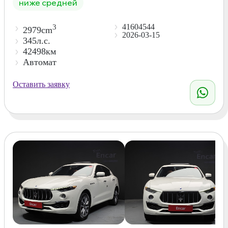
ниже средней
41604544
3
2979cm
2026-03-15
345л.с.
42498км
Автомат
Оставить заявку