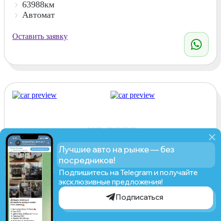
63988км
Автомат
Оставить заявку
Лучшие авто на рынке — без
посредников!
Подпишитесь на Telegram и получайте
эксклюзивные предложения!
Maserati Levante, 2020
Подписаться
3.0 AWD Gr
Рассчитать стоимость