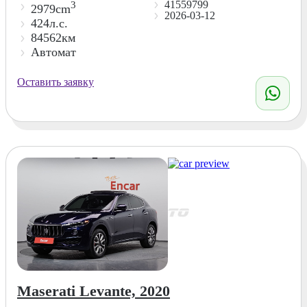
41559799
3
2979cm
2026-03-12
424л.с.
84562км
Автомат
Оставить заявку
Maserati Levante, 2020