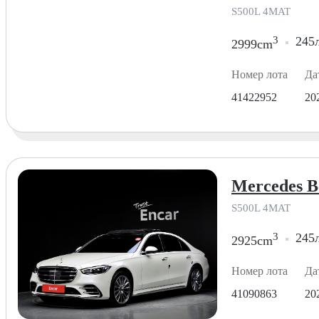
S500L 4MAT
3
245л
2999cm
Номер лота
Да
41422952
20
Mercedes B
S500L 4MAT
3
245л
2925cm
Номер лота
Да
41090863
20