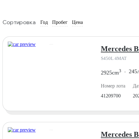
Сортировка
Год
Пробег
Цена
Mercedes B
S450L 4MAT
3
245л
2925cm
Номер лота
Да
41209700
20
Mercedes B