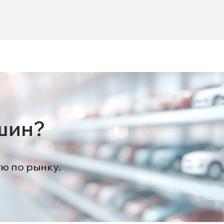
шин?
ую по рынку.