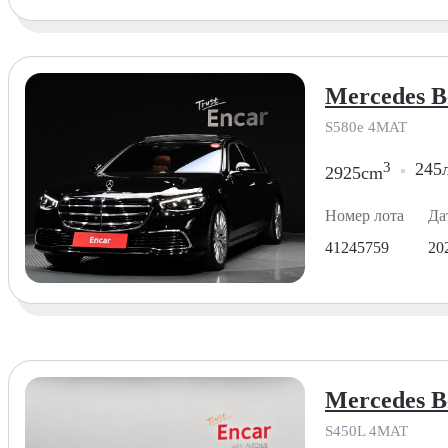
Mercedes B
S580e 4MAT
3
245л
2925cm
Номер лота
Да
41245759
20
Mercedes B
S450L 4MAT