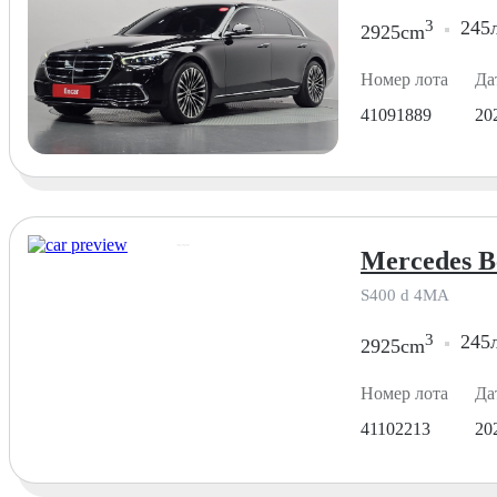
3
245л
2925cm
Номер лота
Да
41091889
20
Mercedes B
S400 d 4MA
3
245л
2925cm
Номер лота
Да
41102213
20