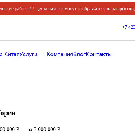
ческие работы!!! Цены на авто могут отображаться не корректно
+7 423
з Китая
Услуги
Компания
Блог
Контакты
Кореи
000 000 Р
за 3 000 000 Р