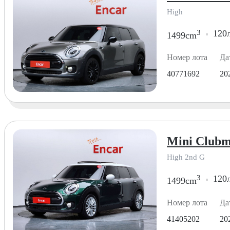
High
3
120л
1499cm
Номер лота
Да
40771692
20
Mini Clubm
High 2nd G
3
120л
1499cm
Номер лота
Да
41405202
20