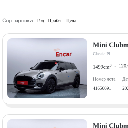
Сортировка
Год
Пробег
Цена
Mini Clubm
Classic Pl
3
120л
1499cm
Номер лота
Да
41656691
20
Mini Clubm