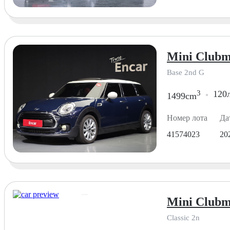
Mini Clubm
Base 2nd G
3
120л
1499cm
Номер лота
Да
41574023
20
Mini Clubm
Classic 2n