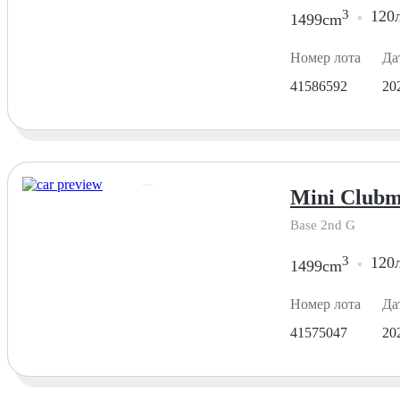
3
120л
1499cm
Номер лота
Да
41586592
20
Mini Clubm
Base 2nd G
3
120л
1499cm
Номер лота
Да
41575047
20