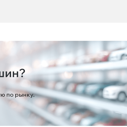
шин?
ую по рынку.