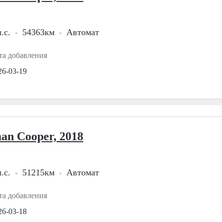
.с.
54363км
Автомат
та добавления
26-03-19
an Cooper, 2018
.с.
51215км
Автомат
та добавления
26-03-18