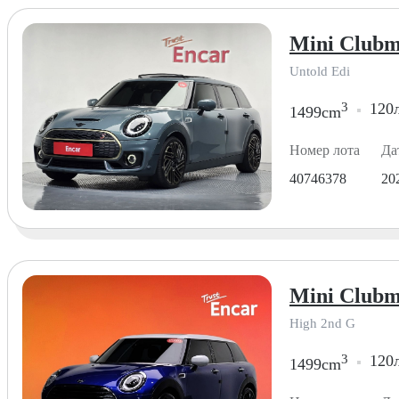
Mini Clubm
Untold Edi
3
120л
1499cm
Номер лота
Да
40746378
20
Mini Clubm
High 2nd G
3
120л
1499cm