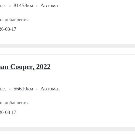
.с.
81458км
Автомат
та добавления
26-03-17
an Cooper, 2022
.с.
56610км
Автомат
та добавления
26-03-17