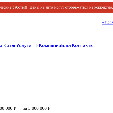
ческие работы!!! Цены на авто могут отображаться не корректно
+7 423
з Китая
Услуги
Компания
Блог
Контакты
000 000 Р
за 3 000 000 Р