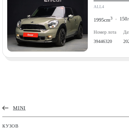
ALL4
3
150л
1995cm
Номер лота
Да
39446320
20
MINI
КУЗОВ