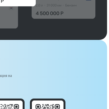
ация на