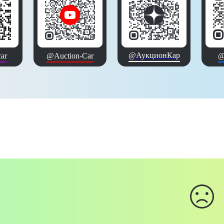
@АукционКар
ar
@Auction-Car
@