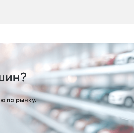
шин?
ую по рынку.