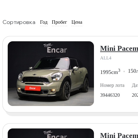
Сортировка
Год
Пробег
Цена
Mini Pacem
ALL4
3
150л
1995cm
Номер лота
Да
39446320
20
Mini Pacem