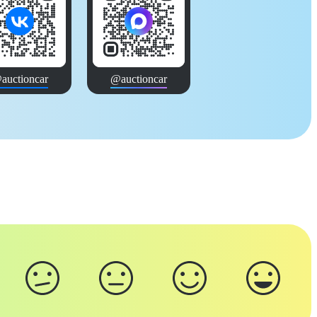
auctioncar
@auctioncar