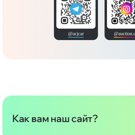
@acjcar
@auction.c
Как вам наш сайт?