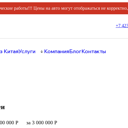
ческие работы!!! Цены на авто могут отображаться не корректно
+7 423
з Китая
Услуги
Компания
Блог
Контакты
еи
000 000 Р
за 3 000 000 Р