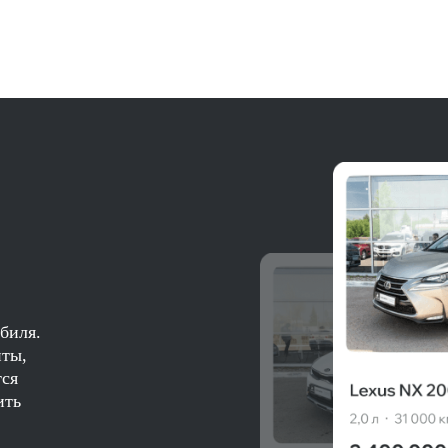
биля.
нты,
тся
ить