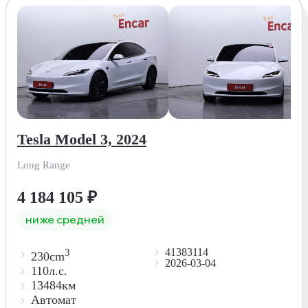
Tesla Model 3, 2024
Long Range
4 184 105
₽
ниже средней
41383114
3
230cm
2026-03-04
110л.с.
13484км
Автомат