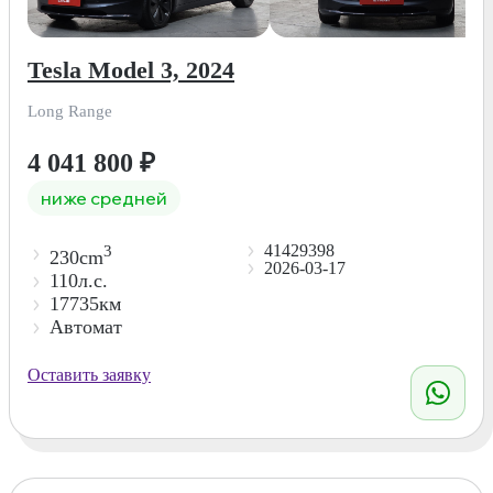
Tesla Model 3, 2024
Long Range
4 041 800
₽
ниже средней
41429398
3
230cm
2026-03-17
110л.с.
17735км
Автомат
Оставить заявку