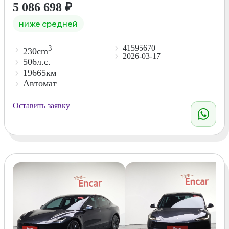
5 086 698
₽
ниже средней
41595670
3
230cm
2026-03-17
506л.с.
19665км
Автомат
Оставить заявку