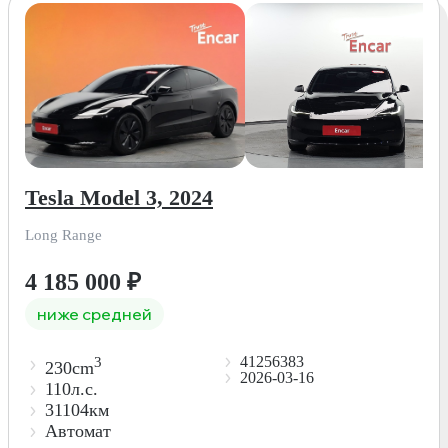
Tesla Model 3, 2024
Long Range
4 185 000
₽
ниже средней
41256383
3
230cm
2026-03-16
110л.с.
31104км
Автомат