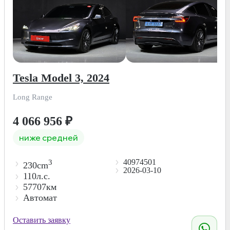
Tesla Model 3, 2024
Long Range
4 066 956
₽
ниже средней
40974501
3
230cm
2026-03-10
110л.с.
57707км
Автомат
Оставить заявку