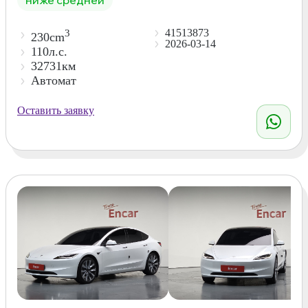
41513873
3
230cm
2026-03-14
110л.с.
32731км
Автомат
Оставить заявку