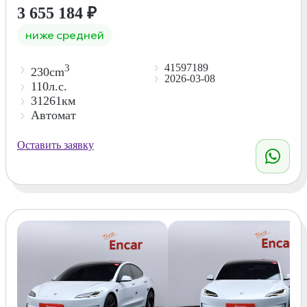
3 655 184
₽
ниже средней
41597189
3
230cm
2026-03-08
110л.с.
31261км
Автомат
Оставить заявку