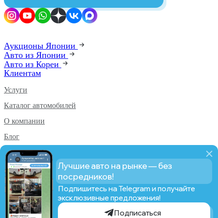
Аукционы Японии
Авто из Японии
Авто из Кореи
Клиентам
Услуги
Каталог автомобилей
О компании
Блог
Аукционы PRO
Лучшие авто на рынке — без
Статистика PRO
посредников!
Подпишитесь на Telegram и получайте
эксклюзивные предложения!
© AUCTION CAR From Japan, 2019-2026
Подписаться
Политика конфиденциальности
Сделано в