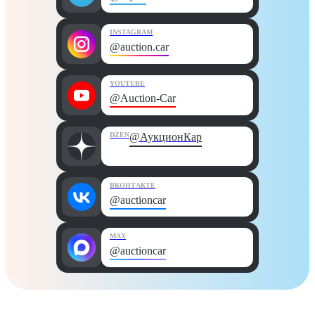
INSTAGRAM
@auction.car
YOUTUBE
@Auction-Car
DZEN
@АукционКар
ВКОНТАКТЕ
@auctioncar
MAX
@auctioncar