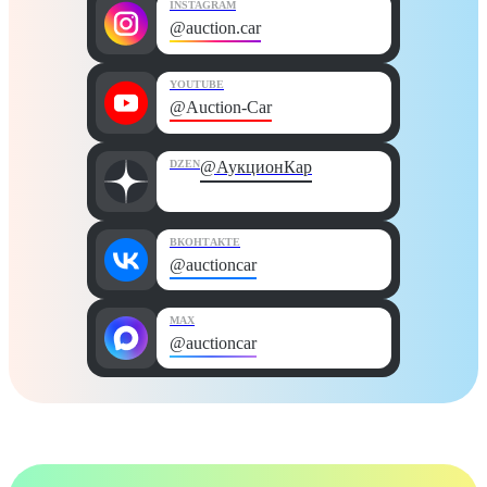
INSTAGRAM
@auction.car
YOUTUBE
@Auction-Car
DZEN
@АукционКар
ВКОНТАКТЕ
@auctioncar
MAX
@auctioncar