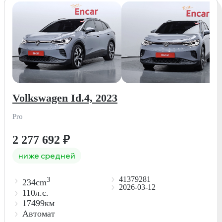
Volkswagen Id.4, 2023
Pro
2 277 692
₽
ниже средней
41379281
3
234cm
2026-03-12
110л.с.
17499км
Автомат