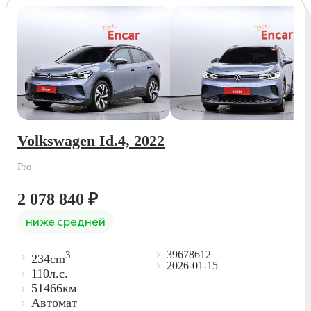
Volkswagen Id.4, 2022
Pro
2 078 840
₽
ниже средней
39678612
3
234cm
2026-01-15
110л.с.
51466км
Автомат