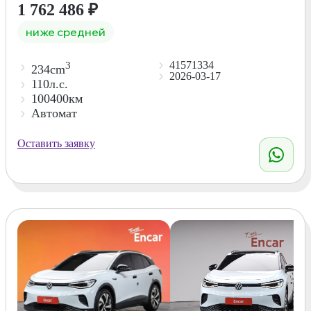
1 762 486
₽
ниже средней
41571334
3
234cm
2026-03-17
110л.с.
100400км
Автомат
Оставить заявку