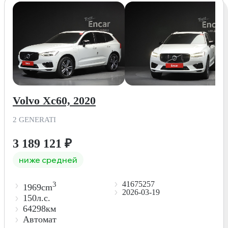
Volvo Xc60, 2020
2 GENERATI
3 189 121
₽
ниже средней
41675257
3
1969cm
2026-03-19
150л.с.
64298км
Автомат