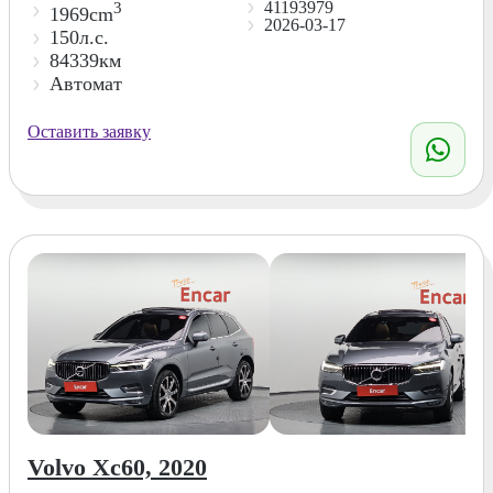
41193979
3
1969cm
2026-03-17
150л.с.
84339км
Автомат
Оставить заявку
Volvo Xc60, 2020