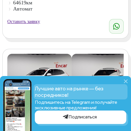
64619км
Автомат
Оставить заявку
Лучшие авто на рынке — без
посредников!
Подпишитесь на Telegram и получайте
эксклюзивные предложения!
Volvo Xc60, 2024
Подписаться
2 GENERATI
Рассчитать стоимость