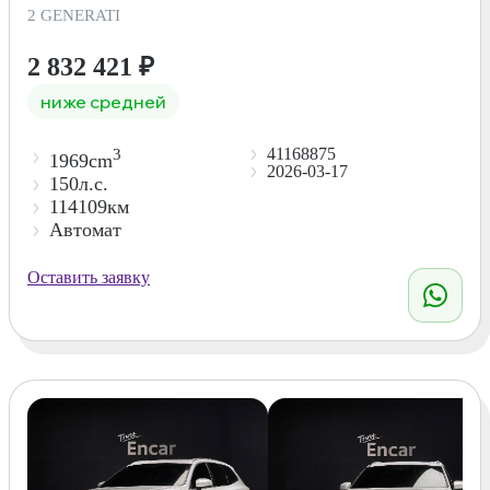
2 GENERATI
2 832 421
₽
ниже средней
41168875
3
1969cm
2026-03-17
150л.с.
114109км
Автомат
Оставить заявку