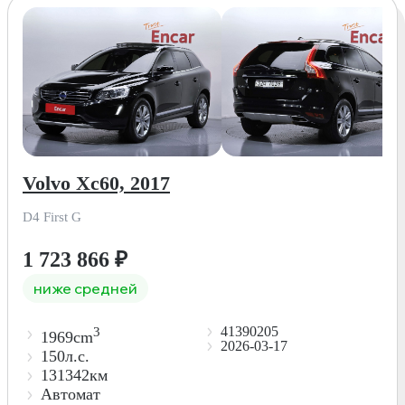
Volvo Xc60, 2017
D4 First G
1 723 866
₽
ниже средней
41390205
3
1969cm
2026-03-17
150л.с.
131342км
Автомат