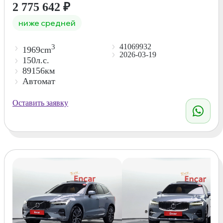
2 775 642
₽
ниже средней
41069932
3
1969cm
2026-03-19
150л.с.
89156км
Автомат
Оставить заявку