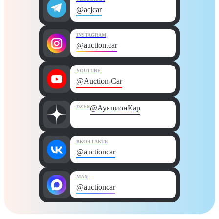
@acjcar
INSTAGRAM
@auction.car
YOUTUBE
@Auction-Car
DZEN
@АукционКар
ВКОНТАКТЕ
@auctioncar
MAX
@auctioncar