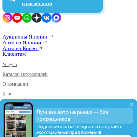
и расчет авто
Аукционы Японии
Авто из Японии
Авто из Кореи
Клиентам
Услуги
Каталог автомобилей
О компании
Блог
Аукционы PRO
Лучшие авто на рынке — без
Статистика PRO
посредников!
Подпишитесь на Telegram и получайте
эксклюзивные предложения!