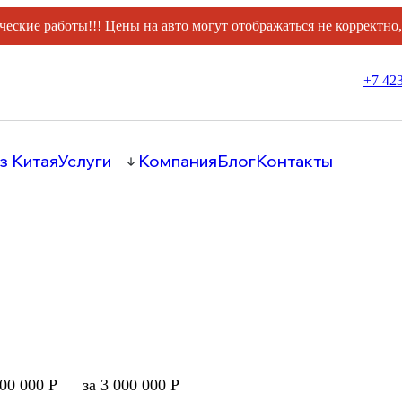
ческие работы!!! Цены на авто могут отображаться не корректно
+7 423
з Китая
Услуги
Компания
Блог
Контакты
000 000 Р
за 3 000 000 Р