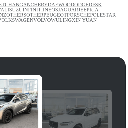
ET
CHANGAN
CHERY
DAEWOO
DODGE
DFSK
VAL
ISUZU
INFINITI
INEOS
JAGUAR
JEEP
KIA
NZ
OTHERS
OTHER
PEUGEOT
PORSCHE
POLESTAR
VOLKSWAGEN
VOLVO
WULING
XIN YUAN