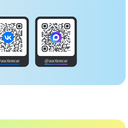
auctioncar
@auctioncar