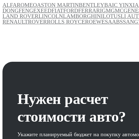
ALFAROMEO
ASTON MARTIN
BENTLEY
BAIC YINXI
DONGFENG
EXEED
FIAT
FORD
FERRARI
GM
GMC
GENE
LAND ROVER
LINCOLN
LAMBORGHINI
LOTUS
LI AU
RENAULT
ROVER
ROLLS ROYCE
ROEWE
SAAB
SSANG
Нужен расчет
стоимости авто?
Укажите планируемый бюджет на покупку автомо