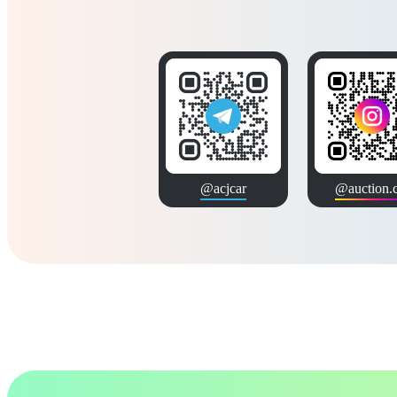
@acjcar
@auction.c