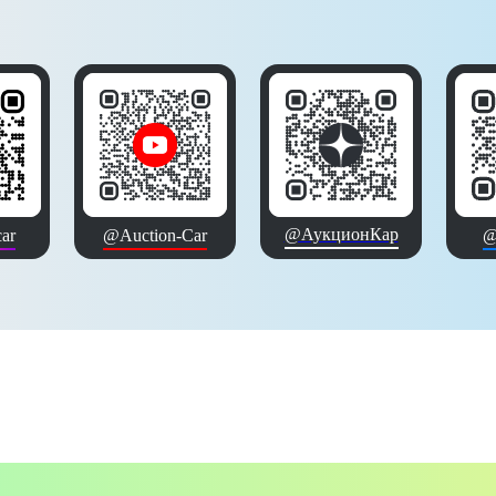
@АукционКар
ar
@Auction-Car
@