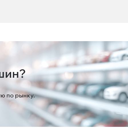
шин?
ую по рынку.