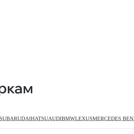
аркам
SUBARU
DAIHATSU
AUDI
BMW
LEXUS
MERCEDES BEN