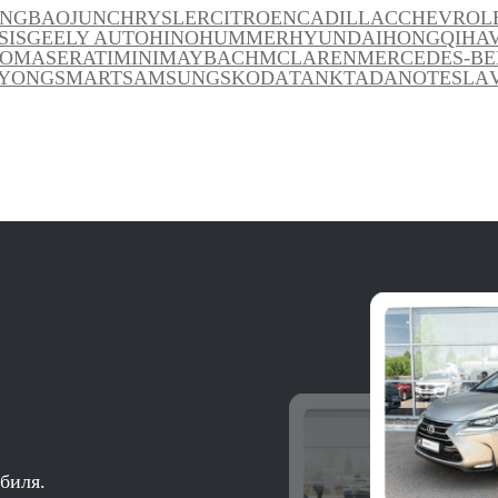
ANG
BAOJUN
CHRYSLER
CITROEN
CADILLAC
CHEVROL
SIS
GEELY AUTO
HINO
HUMMER
HYUNDAI
HONGQI
HA
TO
MASERATI
MINI
MAYBACH
MCLAREN
MERCEDES-BE
YONG
SMART
SAMSUNG
SKODA
TANK
TADANO
TESLA
биля.