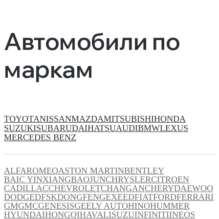
Автомобили по
маркам
TOYOTA
NISSAN
MAZDA
MITSUBISHI
HONDA
SUZUKI
SUBARU
DAIHATSU
AUDI
BMW
LEXUS
MERCEDES BENZ
ALFAROMEO
ASTON MARTIN
BENTLEY
BAIC YINXIANG
BAOJUN
CHRYSLER
CITROEN
CADILLAC
CHEVROLET
CHANGAN
CHERY
DAEWOO
DODGE
DFSK
DONGFENG
EXEED
FIAT
FORD
FERRARI
GM
GMC
GENESIS
GEELY AUTO
HINO
HUMMER
HYUNDAI
HONGQI
HAVAL
ISUZU
INFINITI
INEOS