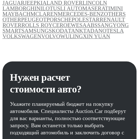
JAGUAR
JEEP
KIA
LAND ROVER
LINCOLN
LAMBORGHINI
LOTUS
LI AUTO
MASERATI
MINI
MAYBACH
MCLAREN
MERCEDES-BENZ
OTHERS
OTHER
PEUGEOT
PORSCHE
POLESTAR
RENAULT
ROVER
ROLLS ROYCE
ROEWE
SAAB
SSANGYONG
SMART
SAMSUNG
SKODA
TANK
TADANO
TESLA
VOLKSWAGEN
VOLVO
WULING
XIN YUAN
Нужен расчет
стоимости авто?
Укажите планируемый бюджет на покупку
автомобиля. Специалисты Auction.Car подберут
для вас варианты, полностью соответствующие
запросу. Вам останется только выбрать
подходящий автомобиль и заключить договор с