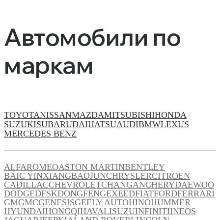
Автомобили по
маркам
TOYOTA
NISSAN
MAZDA
MITSUBISHI
HONDA
SUZUKI
SUBARU
DAIHATSU
AUDI
BMW
LEXUS
MERCEDES BENZ
ALFAROMEO
ASTON MARTIN
BENTLEY
BAIC YINXIANG
BAOJUN
CHRYSLER
CITROEN
CADILLAC
CHEVROLET
CHANGAN
CHERY
DAEWOO
DODGE
DFSK
DONGFENG
EXEED
FIAT
FORD
FERRARI
GM
GMC
GENESIS
GEELY AUTO
HINO
HUMMER
HYUNDAI
HONGQI
HAVAL
ISUZU
INFINITI
INEOS
JAGUAR
JEEP
KIA
LAND ROVER
LINCOLN