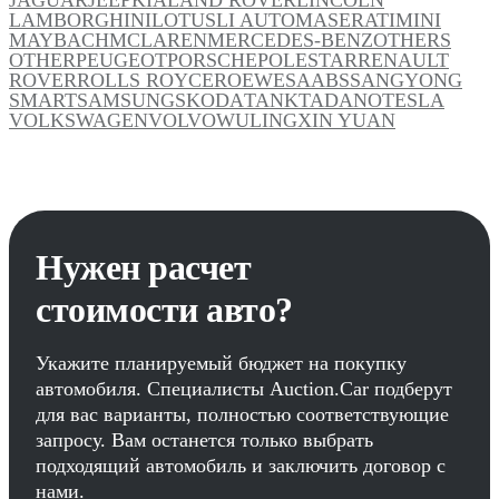
LAMBORGHINI
LOTUS
LI AUTO
MASERATI
MINI
MAYBACH
MCLAREN
MERCEDES-BENZ
OTHERS
OTHER
PEUGEOT
PORSCHE
POLESTAR
RENAULT
ROVER
ROLLS ROYCE
ROEWE
SAAB
SSANGYONG
SMART
SAMSUNG
SKODA
TANK
TADANO
TESLA
VOLKSWAGEN
VOLVO
WULING
XIN YUAN
Нужен расчет
стоимости авто?
Укажите планируемый бюджет на покупку
автомобиля. Специалисты Auction.Car подберут
для вас варианты, полностью соответствующие
запросу. Вам останется только выбрать
подходящий автомобиль и заключить договор с
нами.