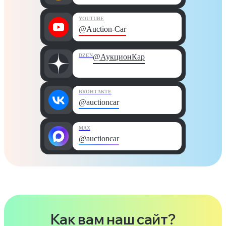
YOUTUBE
@Auction-Car
DZEN
@АукционКар
ВКОНТАКТЕ
@auctioncar
MAX
@auctioncar
Как вам наш сайт?