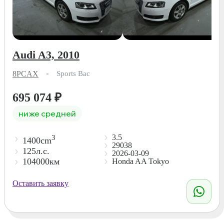
Audi A3, 2010
8PCAX
Sports Bac
695 074
₽
ниже средней
3.5
3
1400cm
29038
125л.с.
2026-03-09
104000км
Honda AA Tokyo
Оставить заявку