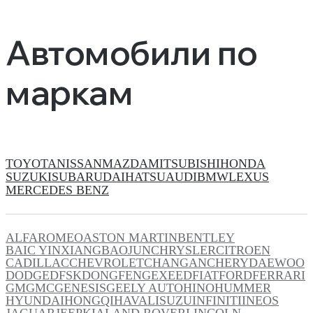
Автомобили по
маркам
TOYOTA
NISSAN
MAZDA
MITSUBISHI
HONDA
SUZUKI
SUBARU
DAIHATSU
AUDI
BMW
LEXUS
MERCEDES BENZ
ALFAROMEO
ASTON MARTIN
BENTLEY
BAIC YINXIANG
BAOJUN
CHRYSLER
CITROEN
CADILLAC
CHEVROLET
CHANGAN
CHERY
DAEWOO
DODGE
DFSK
DONGFENG
EXEED
FIAT
FORD
FERRARI
GM
GMC
GENESIS
GEELY AUTO
HINO
HUMMER
HYUNDAI
HONGQI
HAVAL
ISUZU
INFINITI
INEOS
JAGUAR
JEEP
KIA
LAND ROVER
LINCOLN