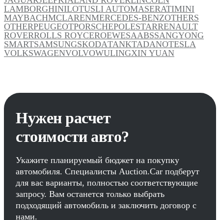
LAMBORGHINI
LOTUS
LI AUTO
MASERATI
MINI
MAYBACH
MCLAREN
MERCEDES-BENZ
OTHERS
OTHER
PEUGEOT
PORSCHE
POLESTAR
RENAULT
ROVER
ROLLS ROYCE
ROEWE
SAAB
SSANGYONG
SMART
SAMSUNG
SKODA
TANK
TADANO
TESLA
VOLKSWAGEN
VOLVO
WULING
XIN YUAN
Нужен расчет
стоимости авто?
Укажите планируемый бюджет на покупку
автомобиля. Специалисты Auction.Car подберут
для вас варианты, полностью соответствующие
запросу. Вам останется только выбрать
подходящий автомобиль и заключить договор с
нами.