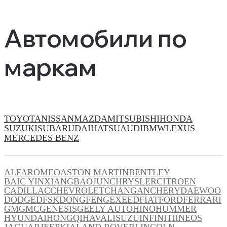
Автомобили по
маркам
TOYOTA
NISSAN
MAZDA
MITSUBISHI
HONDA
SUZUKI
SUBARU
DAIHATSU
AUDI
BMW
LEXUS
MERCEDES BENZ
ALFAROMEO
ASTON MARTIN
BENTLEY
BAIC YINXIANG
BAOJUN
CHRYSLER
CITROEN
CADILLAC
CHEVROLET
CHANGAN
CHERY
DAEWOO
DODGE
DFSK
DONGFENG
EXEED
FIAT
FORD
FERRARI
GM
GMC
GENESIS
GEELY AUTO
HINO
HUMMER
HYUNDAI
HONGQI
HAVAL
ISUZU
INFINITI
INEOS
JAGUAR
JEEP
KIA
LAND ROVER
LINCOLN