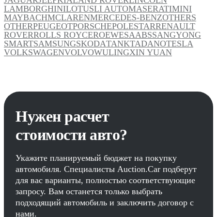
LAMBORGHINI
LOTUS
LI AUTO
MASERATI
MINI
MAYBACH
MCLAREN
MERCEDES-BENZ
OTHERS
OTHER
PEUGEOT
PORSCHE
POLESTAR
RENAULT
ROVER
ROLLS ROYCE
ROEWE
SAAB
SSANGYONG
SMART
SAMSUNG
SKODA
TANK
TADANO
TESLA
VOLKSWAGEN
VOLVO
WULING
XIN YUAN
Нужен расчет
стоимости авто?
Укажите планируемый бюджет на покупку
автомобиля. Специалисты Auction.Car подберут
для вас варианты, полностью соответствующие
запросу. Вам останется только выбрать
подходящий автомобиль и заключить договор с
нами.