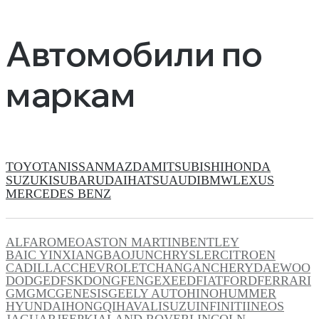
Автомобили по
маркам
TOYOTA
NISSAN
MAZDA
MITSUBISHI
HONDA
SUZUKI
SUBARU
DAIHATSU
AUDI
BMW
LEXUS
MERCEDES BENZ
ALFAROMEO
ASTON MARTIN
BENTLEY
BAIC YINXIANG
BAOJUN
CHRYSLER
CITROEN
CADILLAC
CHEVROLET
CHANGAN
CHERY
DAEWOO
DODGE
DFSK
DONGFENG
EXEED
FIAT
FORD
FERRARI
GM
GMC
GENESIS
GEELY AUTO
HINO
HUMMER
HYUNDAI
HONGQI
HAVAL
ISUZU
INFINITI
INEOS
JAGUAR
JEEP
KIA
LAND ROVER
LINCOLN