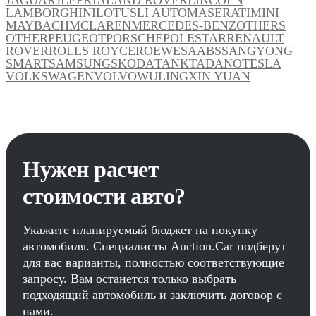
LAMBORGHINI
LOTUS
LI AUTO
MASERATI
MINI
MAYBACH
MCLAREN
MERCEDES-BENZ
OTHERS
OTHER
PEUGEOT
PORSCHE
POLESTAR
RENAULT
ROVER
ROLLS ROYCE
ROEWE
SAAB
SSANGYONG
SMART
SAMSUNG
SKODA
TANK
TADANO
TESLA
VOLKSWAGEN
VOLVO
WULING
XIN YUAN
Нужен расчет
стоимости авто?
Укажите планируемый бюджет на покупку
автомобиля. Специалисты Auction.Car подберут
для вас варианты, полностью соответствующие
запросу. Вам останется только выбрать
подходящий автомобиль и заключить договор с
нами.