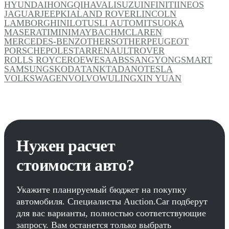
HYUNDAI
HONGQI
HAVAL
ISUZU
INFINITI
INEOS
JAGUAR
JEEP
KIA
LAND ROVER
LINCOLN
LAMBORGHINI
LOTUS
LI AUTO
MITSUOKA
MASERATI
MINI
MAYBACH
MCLAREN
MERCEDES-BENZ
OTHERS
OTHER
PEUGEOT
PORSCHE
POLESTAR
RENAULT
ROVER
ROLLS ROYCE
ROEWE
SAAB
SSANGYONG
SMART
SAMSUNG
SKODA
TANK
TADANO
TESLA
VOLKSWAGEN
VOLVO
WULING
XIN YUAN
Нужен расчет
стоимости авто?
Укажите планируемый бюджет на покупку
автомобиля. Специалисты Auction.Car подберут
для вас варианты, полностью соответствующие
запросу. Вам останется только выбрать