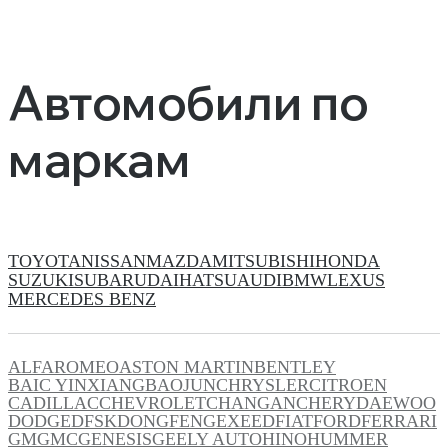
Автомобили по
маркам
TOYOTA
NISSAN
MAZDA
MITSUBISHI
HONDA
SUZUKI
SUBARU
DAIHATSU
AUDI
BMW
LEXUS
MERCEDES BENZ
ALFAROMEO
ASTON MARTIN
BENTLEY
BAIC YINXIANG
BAOJUN
CHRYSLER
CITROEN
CADILLAC
CHEVROLET
CHANGAN
CHERY
DAEWOO
DODGE
DFSK
DONGFENG
EXEED
FIAT
FORD
FERRARI
GM
GMC
GENESIS
GEELY AUTO
HINO
HUMMER