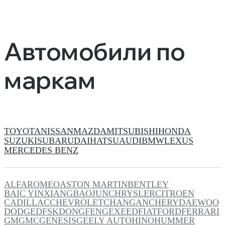
Автомобили по
маркам
TOYOTA
NISSAN
MAZDA
MITSUBISHI
HONDA
SUZUKI
SUBARU
DAIHATSU
AUDI
BMW
LEXUS
MERCEDES BENZ
ALFAROMEO
ASTON MARTIN
BENTLEY
BAIC YINXIANG
BAOJUN
CHRYSLER
CITROEN
CADILLAC
CHEVROLET
CHANGAN
CHERY
DAEWOO
DODGE
DFSK
DONGFENG
EXEED
FIAT
FORD
FERRARI
GM
GMC
GENESIS
GEELY AUTO
HINO
HUMMER