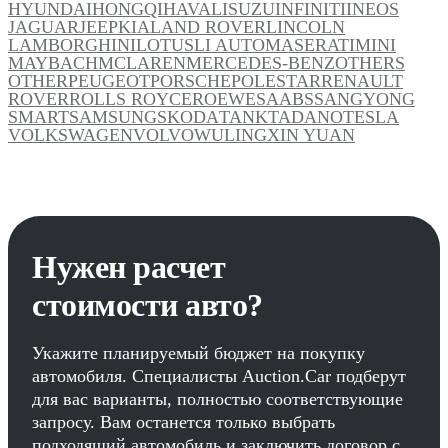
HYUNDAI
HONGQI
HAVAL
ISUZU
INFINITI
INEOS
JAGUAR
JEEP
KIA
LAND ROVER
LINCOLN
LAMBORGHINI
LOTUS
LI AUTO
MASERATI
MINI
MAYBACH
MCLAREN
MERCEDES-BENZ
OTHERS
OTHER
PEUGEOT
PORSCHE
POLESTAR
RENAULT
ROVER
ROLLS ROYCE
ROEWE
SAAB
SSANGYONG
SMART
SAMSUNG
SKODA
TANK
TADANO
TESLA
VOLKSWAGEN
VOLVO
WULING
XIN YUAN
Нужен расчет
стоимости авто?
Укажите планируемый бюджет на покупку
автомобиля. Специалисты Auction.Car подберут
для вас варианты, полностью соответствующие
запросу. Вам останется только выбрать
подходящий автомобиль и заключить договор с