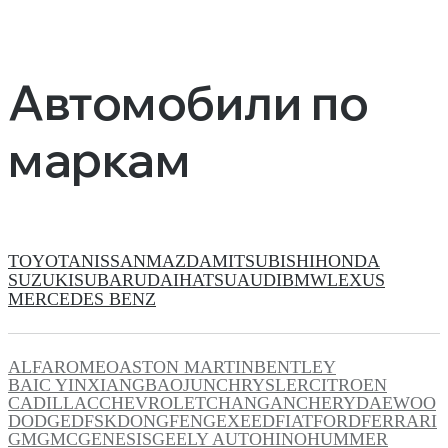
Автомобили по
маркам
TOYOTA
NISSAN
MAZDA
MITSUBISHI
HONDA
SUZUKI
SUBARU
DAIHATSU
AUDI
BMW
LEXUS
MERCEDES BENZ
ALFAROMEO
ASTON MARTIN
BENTLEY
BAIC YINXIANG
BAOJUN
CHRYSLER
CITROEN
CADILLAC
CHEVROLET
CHANGAN
CHERY
DAEWOO
DODGE
DFSK
DONGFENG
EXEED
FIAT
FORD
FERRARI
GM
GMC
GENESIS
GEELY AUTO
HINO
HUMMER