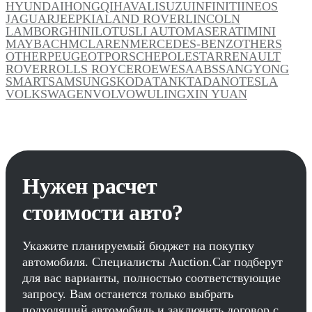
HYUNDAI
HONGQI
HAVAL
ISUZU
INFINITI
INEOS
JAGUAR
JEEP
KIA
LAND ROVER
LINCOLN
LAMBORGHINI
LOTUS
LI AUTO
MASERATI
MINI
MAYBACH
MCLAREN
MERCEDES-BENZ
OTHERS
OTHER
PEUGEOT
PORSCHE
POLESTAR
RENAULT
ROVER
ROLLS ROYCE
ROEWE
SAAB
SSANGYONG
SMART
SAMSUNG
SKODA
TANK
TADANO
TESLA
VOLKSWAGEN
VOLVO
WULING
XIN YUAN
Нужен расчет
стоимости авто?
Укажите планируемый бюджет на покупку
автомобиля. Специалисты Auction.Car подберут
для вас варианты, полностью соответствующие
запросу. Вам останется только выбрать
подходящий автомобиль и заключить договор с